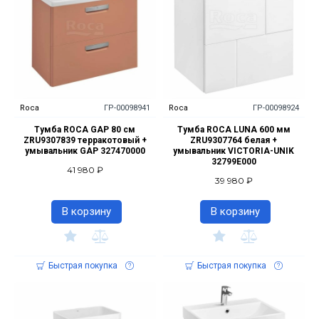
Roca
ГР-00098941
Roca
ГР-00098924
Тумба ROCA GAP 80 cм
Тумба ROCA LUNA 600 мм
ZRU9307839 терракотовый +
ZRU9307764 белая +
умывальник GAP 327470000
умывальник VICTORIA-UNIK
32799E000
41 980 ₽
39 980 ₽
В корзину
В корзину
Быстрая покупка
Быстрая покупка