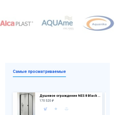
Самые просматриваемые
Душевое ограждение NES 8 Black KDJ I Frame дверь 10022090-54-56L + бок.перегородка 10039090-54-56
170 520 ₽