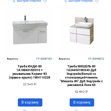
Быстрая покупка
Быстрая покупка
Акватон
ГР-00087301
Акватон
ГР-00098072
Тумба ИНДИ-80
Тумба МИШЕЛЬ 80
1A188401ND010 +
1A244501MIX40 Дуб
умывальник Коралл-83
Эндгрейн/Белый со
(правое крыло) 1WH110228
столешницей+панель
"Мишель 80" Дуб Эндгрейн с
22 340 ₽
раковиной Лола 60
52 690 ₽
В корзину
В корзину