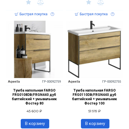
Быстрая покупка
Быстрая покупка
Aqwella
ГР-00092759
Aqwella
ГР-00092755
Тумба напольная FARGO
Тумба напольная FARGO
FRG0108DB/FRGN440 дуб
FRG0110DB/FRGN440 дуб
балтийский + умывальник
балтийский + умывальник
Фостер 80
Фостер 100
45 600 ₽
51 919 ₽
В корзину
В корзину