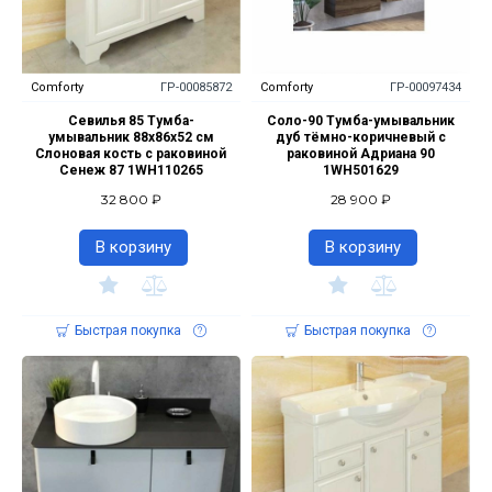
Comforty
ГР-00085872
Comforty
ГР-00097434
Севилья 85 Тумба-
Соло-90 Тумба-умывальник
умывальник 88х86х52 см
дуб тёмно-коричневый с
Слоновая кость с раковиной
раковиной Адриана 90
Сенеж 87 1WH110265
1WH501629
32 800 ₽
28 900 ₽
В корзину
В корзину
Быстрая покупка
Быстрая покупка