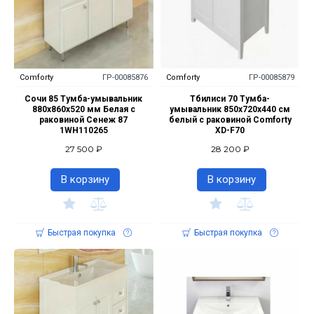
Comforty
ГР-00085876
Comforty
ГР-00085879
Сочи 85 Тумба-умывальник
Тбилиси 70 Тумба-
880х860х520 мм Белая с
умывальник 850х720х440 см
раковиной Сенеж 87
белый с раковиной Comforty
1WH110265
XD-F70
27 500 ₽
28 200 ₽
В корзину
В корзину
Быстрая покупка
Быстрая покупка