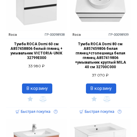
Roca
ГР-00098938
Roca
ГР-00098939
Тумба ROCA Domi 60 cм
Тумба ROCA Domi 80 см
A857458806 белый глянец +
A857459806 белая
умывальник VICTORIA-UNIK
глянец+столешница белая
32799E000
глянец A857419806
+умывальник круглый MILA
33 980 ₽
40 см 32700C000
37 070 ₽
В корзину
В корзину
Быстрая покупка
Быстрая покупка