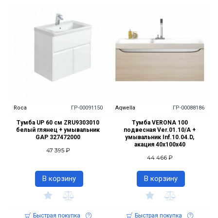
Roca
ГР-00091150
Aqwella
ГР-00088186
Тумба UP 60 см ZRU9303010
Тумба VERONA 100
белый глянец + умывальник
подвесная Ver.01.10/A +
GAP 327472000
умывальник Inf.10.04.D,
акация 40х100х40
47 395 ₽
44 466 ₽
В корзину
В корзину
Быстрая покупка
Быстрая покупка