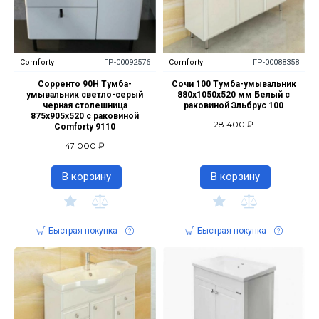
Comforty
ГР-00092576
Comforty
ГР-00088358
Сорренто 90Н Тумба-
Сочи 100 Тумба-умывальник
умывальник светло-серый
880х1050х520 мм Белый с
черная столешница
раковиной Эльбрус 100
875х905х520 с раковиной
28 400 ₽
Comforty 9110
47 000 ₽
В корзину
В корзину
Быстрая покупка
Быстрая покупка