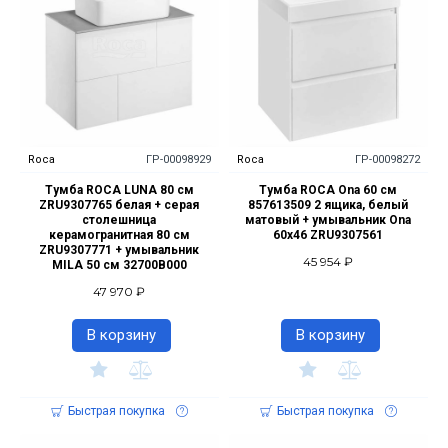
Roca
ГР-00098929
Roca
ГР-00098272
Тумба ROCA LUNA 80 см
Тумба ROCA Ona 60 см
ZRU9307765 белая + серая
857613509 2 ящика, белый
столешница
матовый + умывальник Ona
керамогранитная 80 см
60х46 ZRU9307561
ZRU9307771 + умывальник
45 954 ₽
MILA 50 см 32700B000
47 970 ₽
В корзину
В корзину
Быстрая покупка
Быстрая покупка