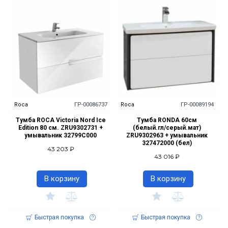
Roca
ГР-00086737
Roca
ГР-00089194
Тумба ROCA Victoria Nord Ice
Тумба RONDA 60см
Edition 80 см. ZRU9302731 +
(белый.гл/серый.мат)
умывальник 32799C000
ZRU9302963 + умывальник
327472000 (бел)
43 203 ₽
43 016 ₽
В корзину
В корзину
Быстрая покупка
Быстрая покупка