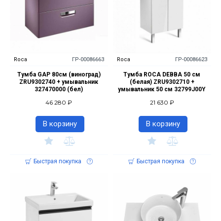
Roca
ГР-00086663
Roca
ГР-00086623
Тумба GAP 80см (виноград)
Тумба ROCA DEBBA 50 см
ZRU9302740 + умывальник
(белая) ZRU9302710 +
327470000 (бел)
умывальник 50 см 32799J00Y
46 280 ₽
21 630 ₽
В корзину
В корзину
Быстрая покупка
Быстрая покупка