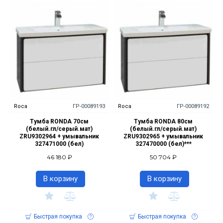
Roca
ГР-00089193
Roca
ГР-00089192
Тумба RONDA 70см
Тумба RONDA 80см
(белый.гл/серый.мат)
(белый.гл/серый.мат)
ZRU9302964 + умывальник
ZRU9302965 + умывальник
327471000 (бел)
327470000 (бел)***
46 180 ₽
50 704 ₽
В корзину
В корзину
Быстрая покупка
Быстрая покупка