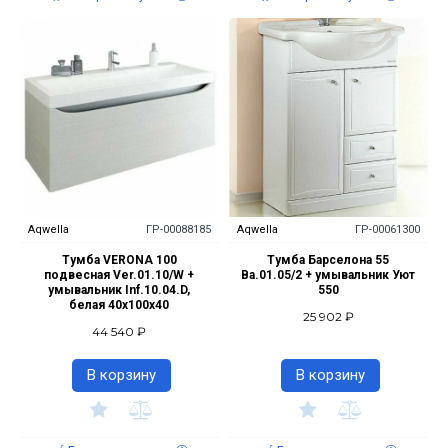
Aqwella
ГР-00088185
Aqwella
ГР-00061300
Тумба VERONA 100
Тумба Барселона 55
подвесная Ver.01.10/W +
Ba.01.05/2 + умывальник Уют
умывальник Inf.10.04.D,
550
белая 40х100х40
25 902 ₽
44 540 ₽
В корзину
В корзину