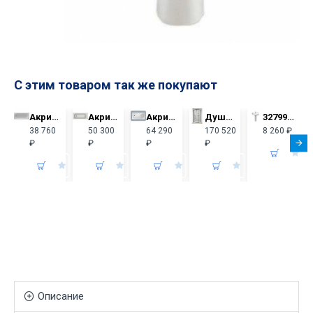
С этим товаром так же покупают
Акриловая ванна Aquatek Оберон 170x70 OBR170-0000026 слив слева, с фронтальным экраном
Акриловая ванна Ove 170x70 E6D302RU-00 + каркас E6D305RU-NF
Акриловая прямоугольная ванна VagnerPlast Aronia 160×75 VPBA160ARN2X-04 с каркасом VPK16070 и фронтальным экраном VPPA16002FP2-04
Душевое ограждение NES 8 Black KDJ I Frame дверь 10022090-54-56L + бок.перегородка 10039090-54-56
32799400Y умывальник DEBBA /60х48/ (бел) + 33799000Y пьедестал
38 760
50 300
64 290
170 520
8 260 ₽
₽
₽
₽
₽
Описание