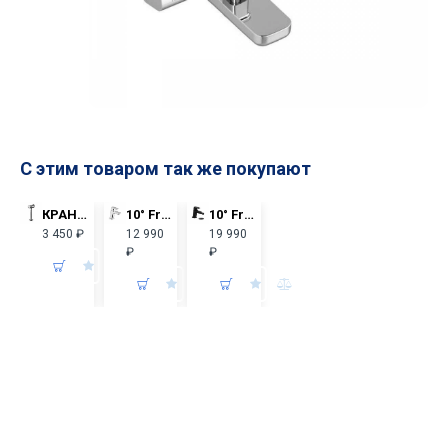
С этим товаром так же покупают
КРАН для писсуара ГАЛА Santek нажимной 1WH302089
10° Free Смеситель для умывальника TD F 012.00/140 X070127, без д/к
10° Free black Смеситель для биде TD F 055.20 X070155, с д/к
3 450 ₽
12 990
19 990
₽
₽