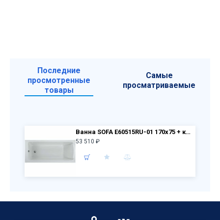
Последние
Самые
просмотренные
просматриваемые
товары
Ванна SOFA E60515RU-01 170x75 + каркас E6D052RU-NF
53 510 ₽