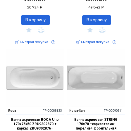
50 724 ₽
49 842 ₽
В корзину
В корзину
Быстрая покупка
Быстрая покупка
Roca
ГР-00088133
Kolpa-San
ГР-00090311
Ванна акриловая ROCA Uno
Ванна акриловая STRING
170х75х50 ZRU9302870 +
170x70 +каркас+слив-
каркас ZRU9302876+
перелив+ фронтальная