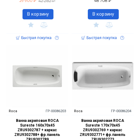
42 282 ₽
29 900 ₽
48 708 ₽
В корзину
В корзину
Быстрая покупка
Быстрая покупка
Roca
ГР-00086203
Roca
ГР-00086204
Ванна акриловая ROCA
Ванна акриловая ROCA
Sureste 160х70х45
Sureste 170х70х45
ZRU9302787 + каркас
ZRU9302769 + каркас
ZRU9302788+ фр.панель
ZRU9302771+ фр.панель
ZRU9302789
ZRU9302773