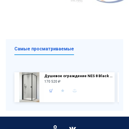
Самые просматриваемые
Душевое ограждение NES 8 Black KDJ I Frame дверь 10022090-54-56L + бок.перегородка 10039090-54-56
170 520 ₽