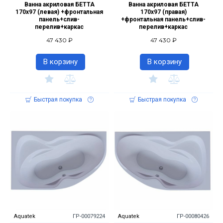
Ванна акриловая БЕТТА
Ванна акриловая БЕТТА
170х97 (левая) +фронтальная
170х97 (правая)
панель+слив-
+фронтальная панель+слив-
перелив+каркас
перелив+каркас
47 430 ₽
47 430 ₽
В корзину
В корзину
Быстрая покупка
Быстрая покупка
Aquatek
ГР-00079224
Aquatek
ГР-00080426