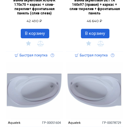
Ванна акриловая АЛЬФА
Ванна акриловая БЕТТА
170х70 + каркас + слив-
160х97 (правая) + каркас +
перелив+ фронтальная
слив-перелив + фронтальная
панель (слив слева)
панель
42 490 ₽
46 640 ₽
В корзину
В корзину
Быстрая покупка
Быстрая покупка
Aquatek
ГР-00051604
Aquatek
ГР-00078729