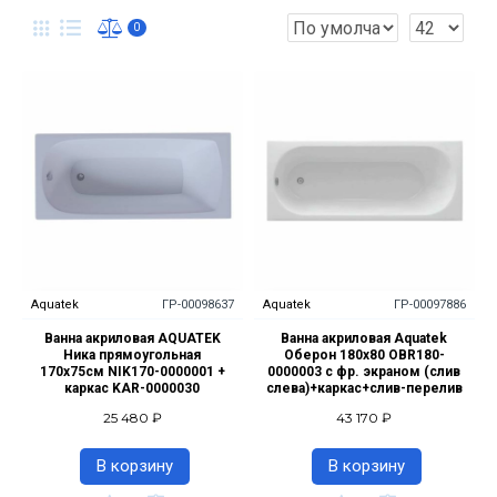
0
Aquatek
ГР-00098637
Aquatek
ГР-00097886
Ванна акриловая AQUATEK
Ванна акриловая Aquatek
Ника прямоугольная
Оберон 180x80 OBR180-
170х75см NIK170-0000001 +
0000003 с фр. экраном (слив
каркас KAR-0000030
слева)+каркас+слив-перелив
25 480 ₽
43 170 ₽
В корзину
В корзину