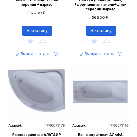
160х160 + панель + слив-
160х120 (левая угловая)
перелив + каркас
+фронтальная панель+слив-
перелив+каркас
216 000 ₽
56 800 ₽
В корзину
В корзину
Быстрая покупка
Быстрая покупка
Aquatek
ГР-00073179
Aquatek
ГР-00073166
Ванна акриловая АЛЬТАИР
Ванна акриловая АЛЬФА