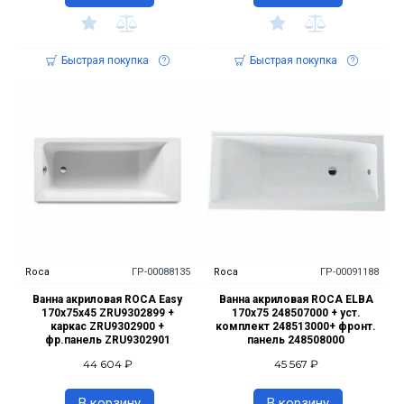
Быстрая покупка
Быстрая покупка
Roca
ГР-00088135
Roca
ГР-00091188
Ванна акриловая ROCA Easy
Ванна акриловая ROCA ELBA
170х75х45 ZRU9302899 +
170х75 248507000 + уст.
каркас ZRU9302900 +
комплект 248513000+ фронт.
фр.панель ZRU9302901
панель 248508000
44 604 ₽
45 567 ₽
В корзину
В корзину