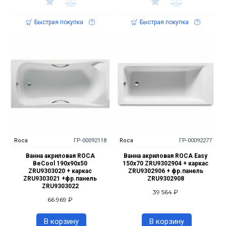
Быстрая покупка
Быстрая покупка
Roca
ГР-00092118
Roca
ГР-00092277
Ванна акриловая ROCA
Ванна акриловая ROCA Easy
BeCool 190х90х50
150х70 ZRU9302904 + каркас
ZRU9303020 + каркас
ZRU9302906 + фр.панель
ZRU9303021 +фр.панель
ZRU9302908
ZRU9303022
39 564 ₽
66 969 ₽
В корзину
В корзину