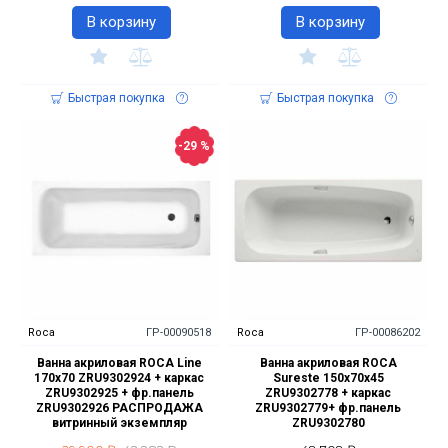
В корзину
В корзину
Быстрая покупка
Быстрая покупка
-29 %
Roca
ГР-00090518
Roca
ГР-00086202
Ванна акриловая ROCA Line
Ванна акриловая ROCA
170х70 ZRU9302924 + каркас
Sureste 150х70х45
ZRU9302925 + фр.панель
ZRU9302778 + каркас
ZRU9302926 РАСПРОДАЖА
ZRU9302779+ фр.панель
витринный экземпляр
ZRU9302780