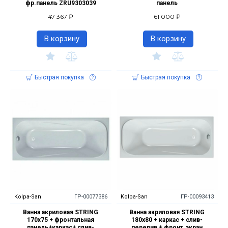
фр.панель ZRU9303039
панель
47 367 ₽
61 000 ₽
В корзину
В корзину
Быстрая покупка
Быстрая покупка
Kolpa-San
ГР-00077386
Kolpa-San
ГР-00093413
Ванна акриловая STRING
Ванна акриловая STRING
170x75 + фронтальная
180x80 + каркас + слив-
панель+каркас+ слив-
перелив + фронт.экран