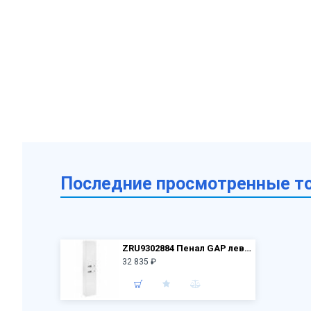
Последние просмотренные т
ZRU9302884 Пенал GAP левый /34,4х19,9х160/ (белый глянцевый)
32 835 ₽