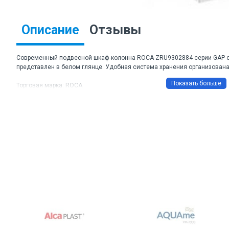
Описание
Отзывы
Современный подвесной шкаф-колонна ROCA ZRU9302884 серии GAP с
представлен в белом глянце. Удобная система хранения организована
Торговая марка: ROCA
Артикул: ZRU9302884
Цвет корпуса и фасадов: белый
Материал корпуса и фасада: влагостойкая ЛДСП и МДФ
Габаритные размеры ШхВхГ: 344*1602*199 мм