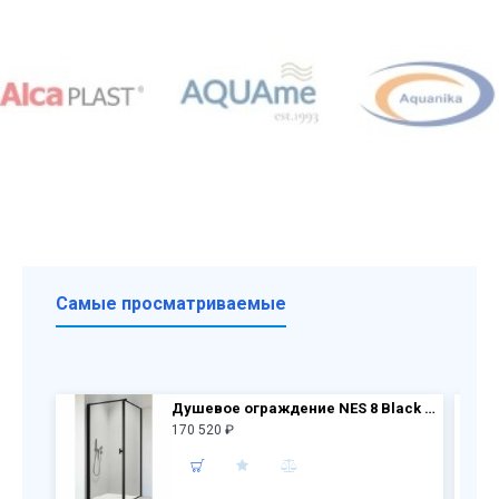
Самые просматриваемые
Душевое ограждение NES 8 Black KDJ I Frame дверь 10022090-54-56L + бок.перегородка 10039090-54-56
170 520 ₽