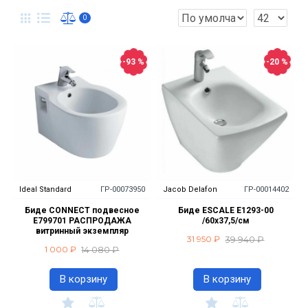
0
-93 %
-20 %
Ideal Standard
ГР-00073950
Jacob Delafon
ГР-00014402
Биде CONNECT подвесное
Биде ESCALE E1293-00
Е799701 РАСПРОДАЖА
/60х37,5/см
витринный экземпляр
39 940 ₽
31 950 ₽
14 080 ₽
1 000 ₽
В корзину
В корзину