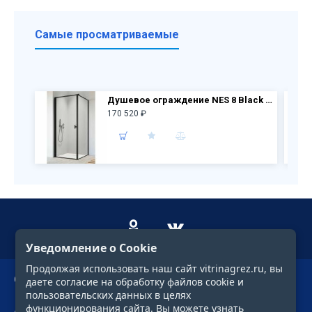
Самые просматриваемые
Душевое ограждение NES 8 Black KDJ I Frame дверь 10022090-54-56L + бок.перегородка 10039090-54-56
170 520 ₽
Уведомление о Cookie
Продолжая использовать наш сайт vitrinagrez.ru, вы
О компании
даете согласие на обработку файлов cookie и
пользовательских данных в целях
функционирования сайта. Вы можете узнать