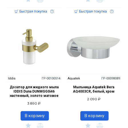
Быстрая покупка
Быстрая покупка
Iddis
ГР-00100514
Aquatek
ГР-00098089
Дозатор для жидкого мыла
Мыльница Aquatek Вега
IDDIS Duna DUNMGG0i46
AQ4003CR, белый, хром
настенный, золото матовое
2 090 ₽
3 890 ₽
В корзину
В корзину