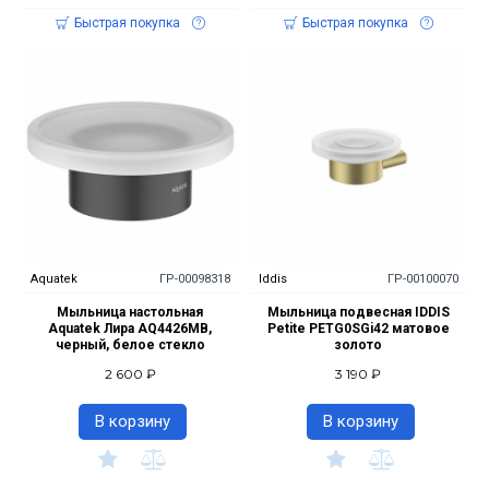
Быстрая покупка
Быстрая покупка
Aquatek
ГР-00098318
Iddis
ГР-00100070
Мыльница настольная
Мыльница подвесная IDDIS
Aquatek Лира AQ4426MB,
Petite PETG0SGi42 матовое
черный, белое стекло
золото
2 600 ₽
3 190 ₽
В корзину
В корзину