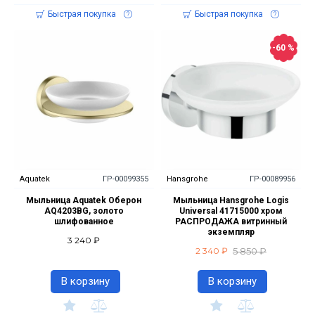
Быстрая покупка
Быстрая покупка
-60 %
Aquatek
ГР-00099355
Hansgrohe
ГР-00089956
Мыльница Aquatek Оберон
Мыльница Hansgrohe Logis
AQ4203BG, золото
Universal 41715000 хром
шлифованное
РАСПРОДАЖА витринный
экземпляр
3 240 ₽
5 850 ₽
2 340 ₽
В корзину
В корзину