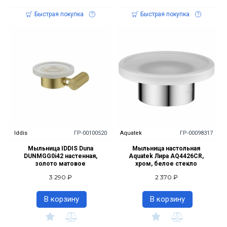
Быстрая покупка
Быстрая покупка
Iddis
ГР-00100520
Aquatek
ГР-00098317
Мыльница IDDIS Duna
Мыльница настольная
DUNMGG0i42 настенная,
Aquatek Лира AQ4426CR,
золото матовое
хром, белое стекло
3 290 ₽
2 370 ₽
В корзину
В корзину