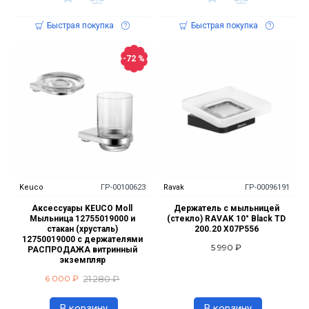
Быстрая покупка
Быстрая покупка
-72 %
Keuco
ГР-00100623
Ravak
ГР-00096191
Аксессуары KEUCO Moll
Держатель с мыльницей
Мыльница 12755019000 и
(стекло) RAVAK 10° Black TD
стакан (хрусталь)
200.20 X07P556
12750019000 с держателями
5 990 ₽
РАСПРОДАЖА витринный
экземпляр
21 280 ₽
6 000 ₽
В корзину
В корзину