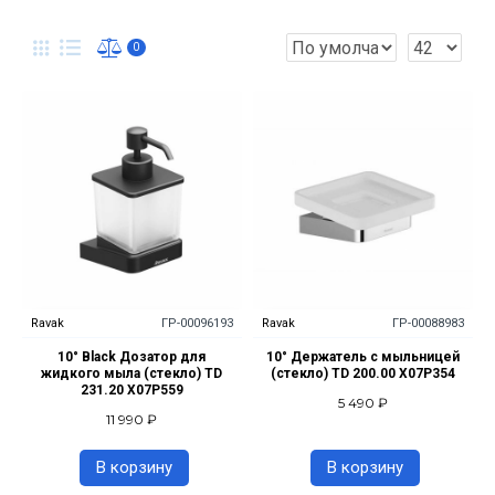
0
Ravak
ГР-00096193
Ravak
ГР-00088983
10° Black Дозатор для
10° Держатель с мыльницей
жидкого мыла (стекло) TD
(стекло) TD 200.00 X07P354
231.20 X07P559
5 490 ₽
11 990 ₽
В корзину
В корзину