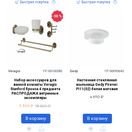
Быстрая покупка
Быстрая покупка
-50 %
Veragio
ГР-00100585
Gedy
ГР-00093645
Набор аксессуаров для
Настенная стеклянная
ванной комнаты Veragio
мыльница Gedy Pirenei
Stanford бронза 4 предмета
PI11(02) белая матовая
РАСПРОДАЖА витринные
4 970 ₽
экземпляры
18 620 ₽
9 300 ₽
В корзину
В корзину