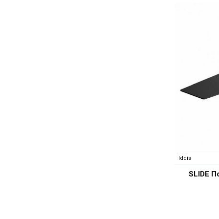
Iddis
SLIDE П