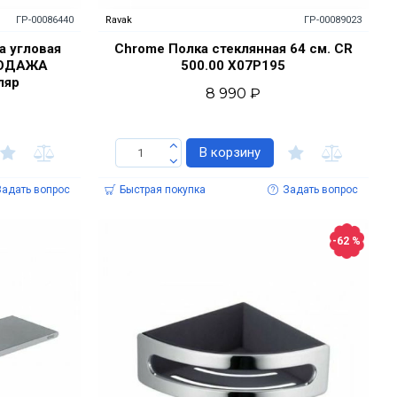
ГР-00086440
Ravak
ГР-00089023
 угловая
Chrome Полка стеклянная 64 см. CR
РОДАЖА
500.00 X07P195
ляр
8 990 ₽
В корзину
Задать вопрос
Быстрая покупка
Задать вопрос
-62 %