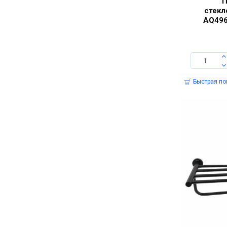
П
стекл
AQ496
Быстрая по