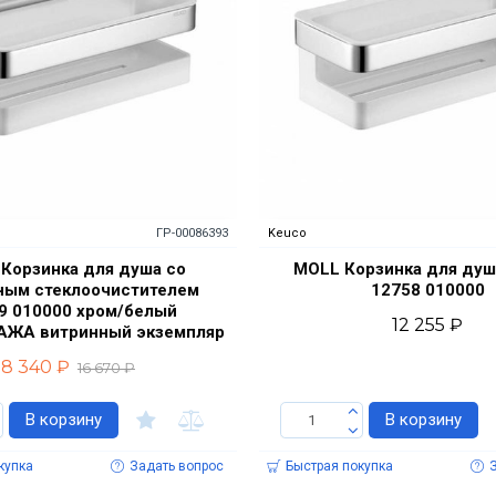
ГР-00086393
Keuco
Корзинка для душа со
MOLL Корзинка для душ
ным стеклоочистителем
12758 010000
9 010000 хром/белый
12 255 ₽
ЖА витринный экземпляр
8 340 ₽
16 670 ₽
В корзину
В корзину
купка
Задать вопрос
Быстрая покупка