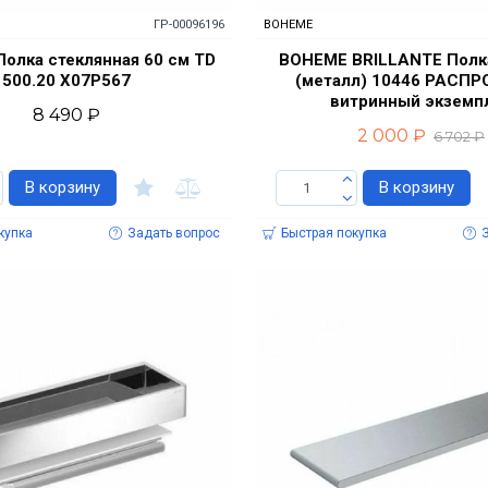
ГР-00096196
BOHEME
 Полка стеклянная 60 см TD
BOHEME BRILLANTE Полка
500.20 X07P567
(металл) 10446 РАСП
витринный экземп
8 490 ₽
2 000 ₽
6 702 ₽
В корзину
В корзину
купка
Задать вопрос
Быстрая покупка