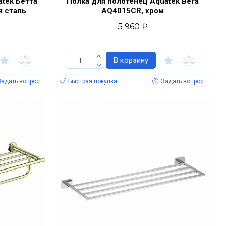
atek Бетта
Полка для полотенец Aquatek Вега
 сталь
AQ4015CR, хром
5 960 ₽
В корзину
Задать вопрос
Быстрая покупка
Задать вопрос