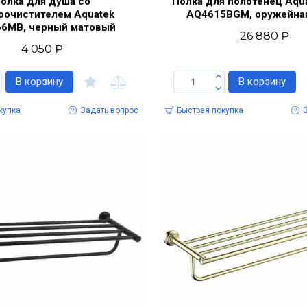
олка для душа со
Полка для полотенец Aqu
оочистителем Aquatek
AQ4615BGM, оружейная
6MB, черный матовый
26 880 ₽
4 050 ₽
В корзину
В корзину
купка
Задать вопрос
Быстрая покупка