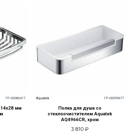
ГР-00086417
Aquatek
ГР-00099477
114х28 мм
Полка для душа со
ом
стеклоочистителем Aquatek
AQ4966CR, хром
3 810 ₽