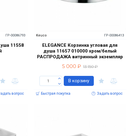
ГР-00086793
Keuco
ГР-00086413
душа 11558
ELEGANCE Корзинка угловая для
й
душа 11657 010000 хром/белый
РАСПРОДАЖА витринный экземпляр
5 000 ₽
13 150 ₽
В корзину
Задать вопрос
Быстрая покупка
Задать вопрос