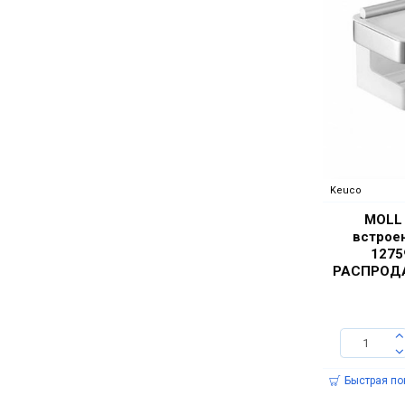
Keuco
MOLL 
встрое
1275
РАСПРОДА
Быстрая по