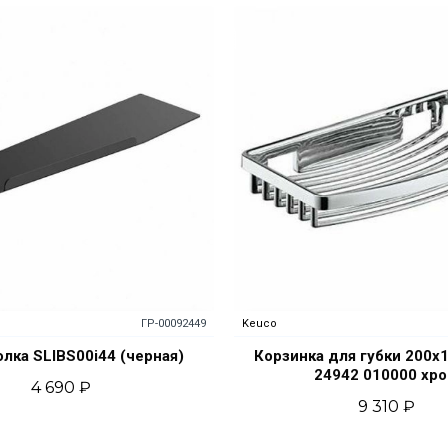
ГР-00092449
Keuco
олка SLIBS00i44 (черная)
Корзинка для губки 200х
24942 010000 хр
4 690 ₽
9 310 ₽