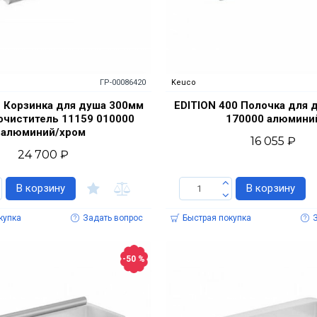
ГР-00086420
Keuco
1 Корзинка для душа 300мм
EDITION 400 Полочка для 
очиститель 11159 010000
170000 алюмини
алюминий/хром
16 055 ₽
24 700 ₽
В корзину
В корзину
купка
Задать вопрос
Быстрая покупка
-50 %