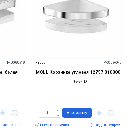
ГР-00086818
Keuco
ГР-00086075
а, белая
MOLL Корзинка угловая 12757 010000
11 685 ₽
В корзину
Задать вопрос
Быстрая покупка
Задать вопрос