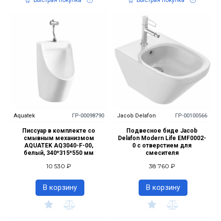
Быстрая покупка
Быстрая покупка
Aquatek
ГР-00098790
Jacob Delafon
ГР-00100566
Писсуар в комплекте со
Подвесное биде Jacob
смывным механизмом
Delafon Modern Life EMF0002-
AQUATEK AQ3040-F-00,
0 с отверстием для
белый, 340*315*550 мм
смесителя
10 530 ₽
38 760 ₽
В корзину
В корзину