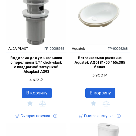
ALCA PLAST
ГР-00088955
Aquatek
ГР-00096268
Водослив для умывальника
Встраиваемая раковина
с переливом 5/4" click-clack
Aquatek AQ0181-00 465х385
с квадратной заглушкой
белая
Alcaplast A393
3 900 ₽
4 423 ₽
В корзину
В корзину
Быстрая покупка
Быстрая покупка