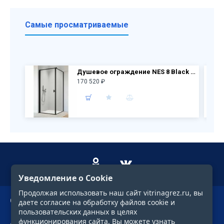
Самые просматриваемые
Душевое ограждение NES 8 Black KDJ I Frame дверь 10022090-54-56L + бок.перегородка 10039090-54-56
170 520 ₽
Уведомление о Cookie
Продолжая использовать наш сайт vitrinagrez.ru, вы
О компании
даете согласие на обработку файлов cookie и
пользовательских данных в целях
функционирования сайта. Вы можете узнать