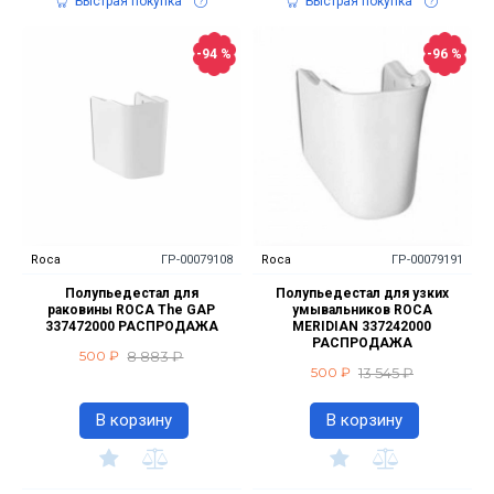
Быстрая покупка
Быстрая покупка
-94 %
-96 %
Roca
ГР-00079108
Roca
ГР-00079191
Полупьедестал для
Полупьедестал для узких
раковины ROCA The GAP
умывальников ROCA
337472000 РАСПРОДАЖА
MERIDIAN 337242000
РАСПРОДАЖА
8 883 ₽
500 ₽
13 545 ₽
500 ₽
В корзину
В корзину