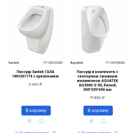
Santek
ГР-00094385
Aquatek
ГР-00098680
Писсуар Santek ГАЛА
Писсуар в комплекте с
1WH301774 с креплением
сенсорным смывным
механизмом AQUATEK
5 490 ₽
AQ3060-S-00, белый,
300*335*690 мм
17 850 ₽
В корзину
В корзину