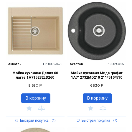
Акватон
ГР-00093475
Акватон
ГР-00093425
Мойка кухонная Делия 60
Мойка кухонная Мида графит
латте 1A715232LD260
1A712732MD210 211*510*510
9 690 ₽
6 930 ₽
В корзину
В корзину
Быстрая покупка
Быстрая покупка