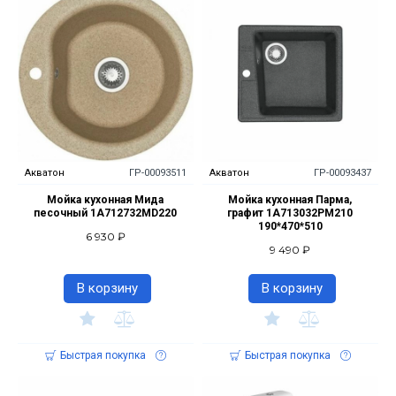
Акватон
ГР-00093511
Акватон
ГР-00093437
Мойка кухонная Мида
Мойка кухонная Парма,
песочный 1A712732MD220
графит 1A713032PM210
190*470*510
6 930 ₽
9 490 ₽
В корзину
В корзину
Быстрая покупка
Быстрая покупка