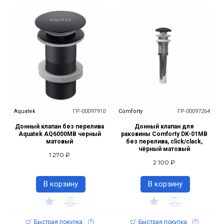
Aquatek
ГР-00097910
Comforty
ГР-00097264
Донный клапан без перелива
Донный клапан для
Aquatek AQ6000MB черный
раковины Comforty DK-01MB
матовый
без перелива, click/clack,
чёрный матовый
1 270 ₽
2 100 ₽
В корзину
В корзину
Быстрая покупка
Быстрая покупка