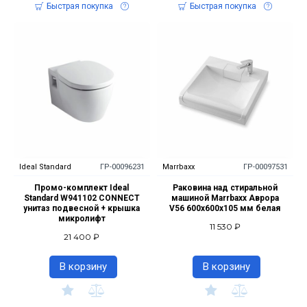
Быстрая покупка
Быстрая покупка
Ideal Standard
ГР-00096231
Marrbaxx
ГР-00097531
Промо-комплект Ideal
Раковина над стиральной
Standard W941102 CONNECT
машиной Marrbaxx Аврора
унитаз подвесной + крышка
V56 600х600х105 мм белая
микролифт
11 530 ₽
21 400 ₽
В корзину
В корзину