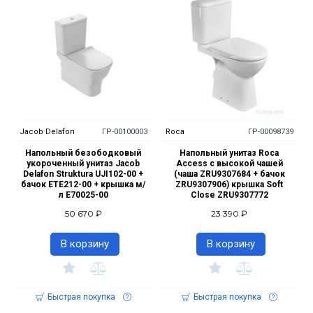
Jacob Delafon
ГР-00100003
Roca
ГР-00098739
Напольный безободковый
Напольный унитаз Roca
укороченный унитаз Jacob
Access с высокой чашей
Delafon Struktura UJI102-00 +
(чаша ZRU9307684 + бачок
бачок ETE212-00 + крышка м/
ZRU9307906) крышка Soft
л E70025-00
Close ZRU9307772
50 670 ₽
23 390 ₽
В корзину
В корзину
Быстрая покупка
Быстрая покупка