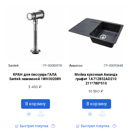
Santek
ГР-00083978
Акватон
ГР-00093448
КРАН для писсуара ГАЛА
Мойка кухонная Аманда
Santek нажимной 1WH302089
графит 1A712832AD210
211*780*510
3 450 ₽
10 590 ₽
В корзину
В корзину
Быстрая покупка
Быстрая покупка