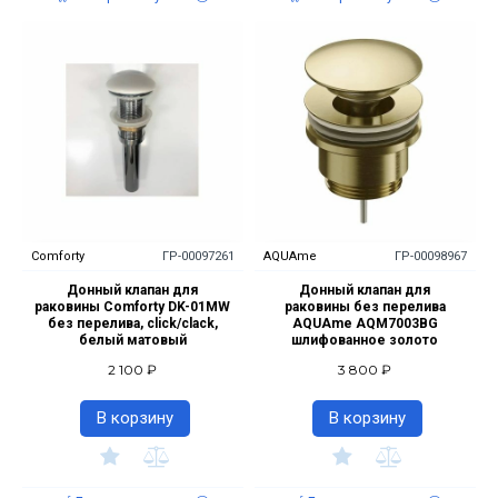
Comforty
ГР-00097261
AQUAme
ГР-00098967
Донный клапан для
Донный клапан для
раковины Comforty DK-01MW
раковины без перелива
без перелива, click/clack,
AQUAme AQM7003BG
белый матовый
шлифованное золото
2 100 ₽
3 800 ₽
В корзину
В корзину