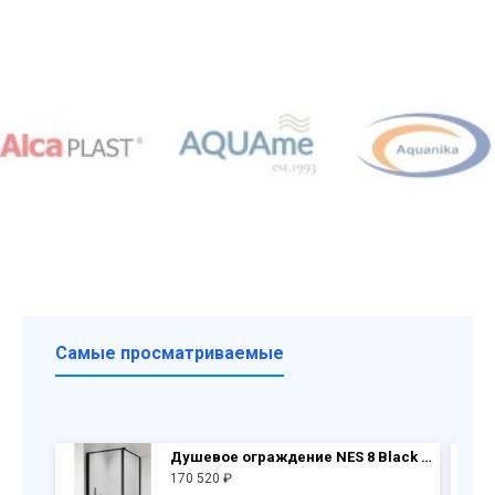
Самые просматриваемые
Душевое ограждение NES 8 Black KDJ I Frame дверь 10022090-54-56L + бок.перегородка 10039090-54-56
170 520 ₽