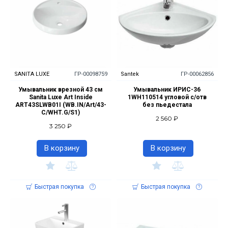
SANITA LUXE
ГР-00098759
Santek
ГР-00062856
Умывальник врезной 43 см
Умывальник ИРИС-36
Sanita Luxe Art Inside
1WH110514 угловой с/отв
ART43SLWB01I (WB.IN/Art/43-
без пьедестала
C/WHT.G/S1)
2 560 ₽
3 250 ₽
В корзину
В корзину
Быстрая покупка
Быстрая покупка