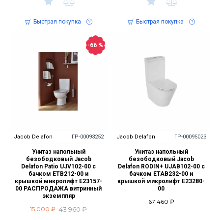
Быстрая покупка
Быстрая покупка
-66 %
Jacob Delafon
ГР-00093252
Jacob Delafon
ГР-00095023
Унитаз напольный
Унитаз напольный
безободковый Jacob
безободковый Jacob
Delafon Patio UJV102-00 с
Delafon RODIN+ UJAB102-00 с
бачком ETB212-00 и
бачком ETAB232-00 и
крышкой микролифт E23157-
крышкой микролифт E23280-
00 РАСПРОДАЖА витринный
00
экземпляр
67 460 ₽
43 960 ₽
15 000 ₽