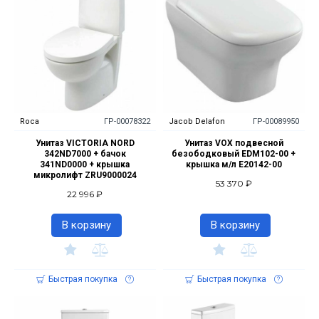
Roca
ГР-00078322
Jacob Delafon
ГР-00089950
Унитаз VICTORIA NORD
Унитаз VOX подвесной
342ND7000 + бачок
безободковый EDM102-00 +
341ND0000 + крышка
крышка м/л E20142-00
микролифт ZRU9000024
53 370 ₽
22 996 ₽
В корзину
В корзину
Быстрая покупка
Быстрая покупка