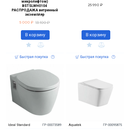
микролифтом)
25 990 ₽
BSTSLWH0104
РАСПРОДАЖА витринный
экземпляр
13 100 ₽
5 000 ₽
В корзину
В корзину
Быстрая покупка
Быстрая покупка
Ideal Standard
ГР-00073589
Aquatek
ГР-00095875