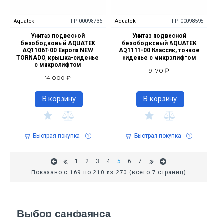
Aquatek
ГР-00098736
Aquatek
ГР-00098595
Унитаз подвесной
Унитаз подвесной
безободковый AQUATEK
безободковый AQUATEK
AQ1106T-00 Европа NEW
AQ1111-00 Классик, тонкое
TORNADO, крышка-сиденье
сиденье с микролифтом
с микролифтом
9 170 ₽
14 000 ₽
В корзину
В корзину
Быстрая покупка
Быстрая покупка
1
2
3
4
5
6
7
Показано с 169 по 210 из 270 (всего 7 страниц)
Выбор санфаянса