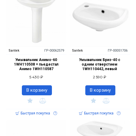
Santek
ГР-00062579
Santek
ГР-00051706
Умывальник Анимо-60
Умывальник Бриз-40 с
1WH110508 + пьедестал
одним отверстием
Анимо 1WH110587
1WH110442, левый
5 430 ₽
2 590 ₽
В корзину
В корзину
Быстрая покупка
Быстрая покупка