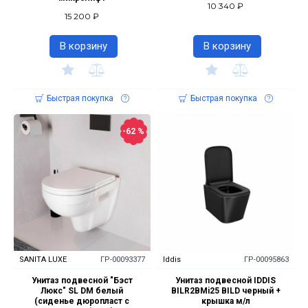
10 340 ₽
15 200 ₽
В корзину
В корзину
Быстрая покупка
Быстрая покупка
-62 %
SANITA LUXE
ГР-00093377
Iddis
ГР-00095863
Унитаз подвесной "Бэст
Унитаз подвесной IDDIS
Люкс" SL DM белый
BILR2BMi25 BILD черный +
(сиденье дюропласт с
крышка м/л