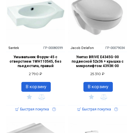
Santek
ГР-00080599
Jacob Delafon
ГР-00079034
Умывальник Форум-45 с
Унитаз BRIVE E4345G-00
отверстием 1WH110545, без
подвесной 52х36 + крышка c
пьедестала, правый
микролифтом 4393K-00
2 790 ₽
25 310 ₽
В корзину
В корзину
Быстрая покупка
Быстрая покупка